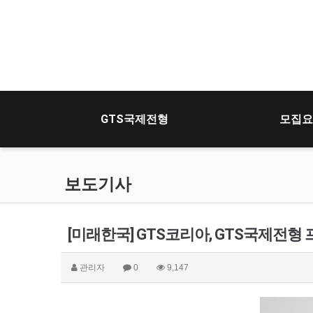
GTS국제전형
모집요
보도기사
[미래한국] GTS코리아, GTS국제전형 
관리자
0
9,147