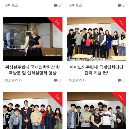
0
0
굿멘토스
굿멘토스
Hot
Hot
워싱턴주립대 국제입학처장 한
아이오와주립대 국제입학담당
국방문 및 입학설명회 영상
관과 기념 컷!
0
0
최고관리자
최고관리자
Hot
Hot