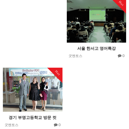
Hot
서울 한서고 영어특강
0
굿멘토스
Hot
경기 부명고등학교 방문 컷
0
굿멘토스