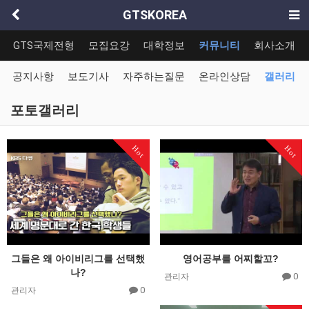
GTSKOREA
GTS국제전형
모집요강
대학정보
커뮤니티
회사소개
공지사항
보도기사
자주하는질문
온라인상담
갤러리
포토갤러리
Hot
Hot
그들은 왜 아이비리그를 선택했
영어공부를 어찌할꼬?
나?
0
관리자
0
관리자