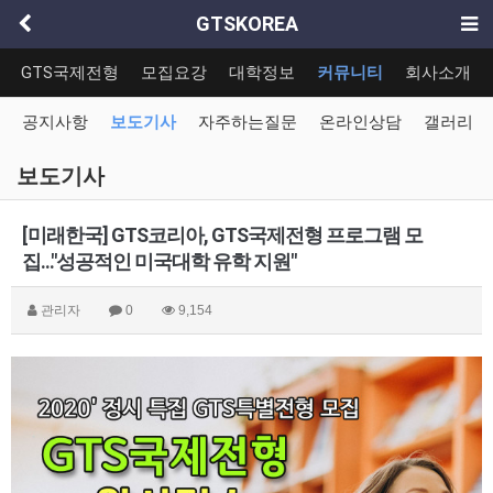
GTSKOREA
GTS국제전형
모집요강
대학정보
커뮤니티
회사소개
공지사항
보도기사
자주하는질문
온라인상담
갤러리
보도기사
[미래한국] GTS코리아, GTS국제전형 프로그램 모
집..."성공적인 미국대학 유학 지원"
관리자
0
9,154