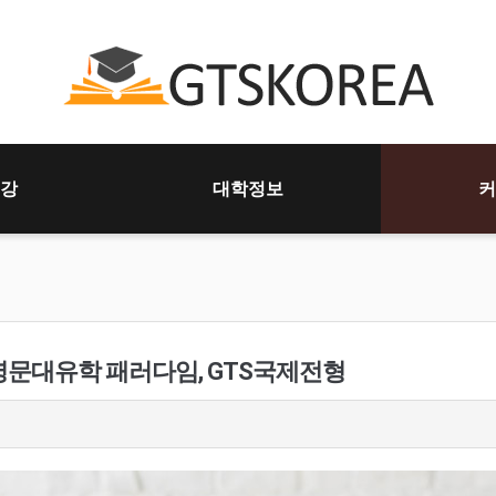
강
대학정보
커
명문대유학 패러다임, GTS국제전형