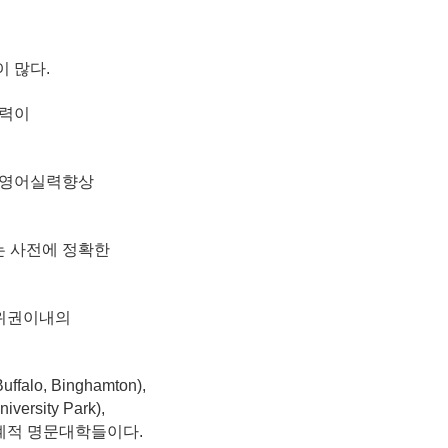
 많다.
실력이
은 영어실력향상
는 사전에 정확한
0위권이내의
, Binghamton),
sity Park),
등 세계적 명문대학들이다.