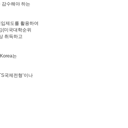
을 감수해야 하는
의 편입제도를 활용하여
랭킹(미국대학순위
이상 취득하고
orea는
GTS국제전형’이나