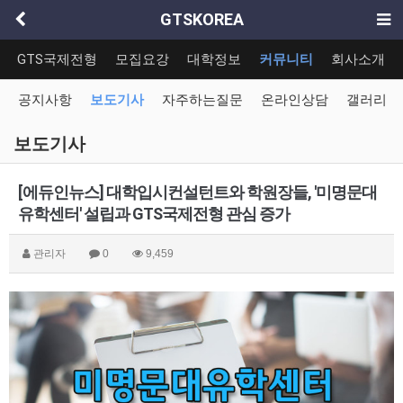
GTSKOREA
GTS국제전형
모집요강
대학정보
커뮤니티
회사소개
공지사항
보도기사
자주하는질문
온라인상담
갤러리
보도기사
[에듀인뉴스] 대학입시컨설턴트와 학원장들, '미명문대
유학센터' 설립과 GTS국제전형 관심 증가
관리자
0
9,459