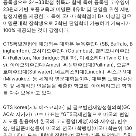
등록생으로 24~33학점 취득과 함께 특허 등록된 고수영어
23원리기반 토플교육과 미명문대유학 및 편입을 위한 제반
행정지원을 제공한다. 특히 국내대학학점이 B+ 이상일 경우
미명문대학 장학생으로 2학년 편입학이 가능하며 기숙사가
100% 제공되는 것이 강점이다.
GTS특별전형에 해당되는 대학은 뉴욕주립대(SB, Buffalo, B
inghamton), 오하이오주립대(Columbus), 캘리포니아주립
대(Fullerton, Northridge: 영화학), 미네소타대(Twin Citie
s), 아이오와주립대(Ames), 워싱턴주립대(Pullman), 오클라
호마주립대(Stillwater), 네브라스카대(Lincoln), 위스콘신대
(Milwaukee) 등 세계적 명문대학들이며, 대부분 노벨상수상
자 및 세계적인 인물들을 배출한 학교로, 아이비리그급 학과
를 다수 보유하고 있다.
GTS Korea(지티에스코리아) 및 글로벌인재양성협의회(GC
ACA: 지카카) 고수 대표는 “GTS국제전형으로 미국의 편입
제도를 활용하여 한국의 고교졸업(예정)자와 재수생, 반수
생, 편입준비생들이 미국의 전국대학랭킹(미국대학순위 130
위권 내)에 드는 대학에 진학하여 공부하기를 도전하길 추천