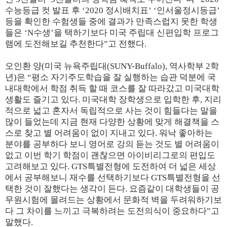
수능등급 컷 발표 후 ‘2020 정시배치표’ ‘인서울정시등급’
등을 확인한 수험생들 중에 결과가 만족스럽지 못한 학생
들은 ‘N수생’을 택하기보다 미국 주립대 신편입학 프로그
램에 도전해보길 추천한다”고 전했다.
오인환 양(미국 뉴욕주립대(SUNY-Buffalo), 역사학부 2학
년)은 “평소 자기주도학습을 잘 실행하는 습관 덕분에 국
내대학에서 학점 취득 할 때 코스를 잘 따라갔고 미국대학
생활도 즐기고 있다. 미국대학 장학생으로 입학한 후, 지리
적으로 넓고 혼자서 독립적으로 사는 것이 힘들다는 말을
많이 들었는데 지금 현재 다양한 상황에 맞게 해결책을 스
스로 찾고 별 어려움이 없이 지내고 있다. 워낙 좋아하는
분야를 공부하다 보니 영어로 강의 듣는 것도 별 어려움이
없고 이번 학기 학점이 괜찮으면 아이비리그로의 편입도
고려해보고 있다. GTS특별전형에 도전하여 더 넓은 세상
에서 공부해보니 재수를 선택하기보다 GTS특별전형을 선
택한 것이 잘했다는 생각이 든다. 요즘같이 대학생들이 공
무원시험에 몰려드는 상황에서 문화적 벽을 두려워하기보
다 그 차이를 느끼고 극복하려는 도전의식이 중요하다”고
말했다.