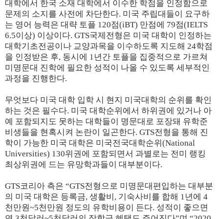
대학에서 한국 소재 대학에서 이수한 학점을 인정함으로
문제의 소지를 사전에 차단한다. 미국 주립대들이 요구하
는 영어 능력은 대략 토플 120점(iBT) 만점에 79점(IELTS
6.5이상) 이상이다. GTS국제전형은 미국 대학이 인정하는
대학기초전공이나 교양과목을 이수하도록 지도해 24학점
을 인정받은 후, 동시에 1년간 토플을 집중적으로 가르쳐
미명문대 진학에 필요한 성적이 나올 수 있도록 세부적인
과정을 진행한다.
무엇보다 미국 대학 입학 시 현지 미국대학의 순위를 확인
하는 것은 필수다. 미국 대학순위에서 하위권에 있거나 아
예 포함되지도 못하는 대학들이 명문대로 포장돼 유학준
비생들을 현혹시켜 논란이 일곤한다. GTS전형을 통해 진
학이 가능한 미국 대학은 미국전국대학순위(National
Universities) 130위권에 포함되면서 과별로는 전미 랭킹
최상위권에 드는 유망학과들이 대부분이다.
GTS코리아 측은 “GTS전형으로 미명문대편입하는 대부분
의 미국 대학은 등록금, 생활비, 기숙사비를 합해 1년에 4
천만원~5천만원 정도의 유학비용이 든다. 성적이 좋으면
연 3천달러~5천달러의 장학금 혜택도 주어진다”며 “2020