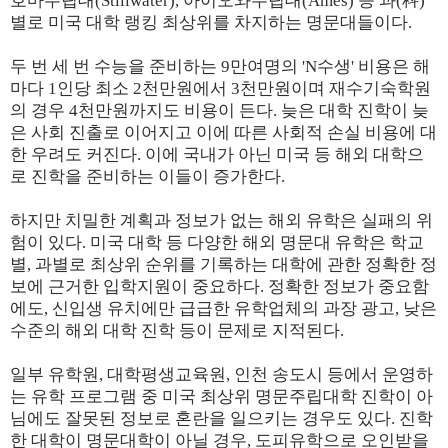
호마주립대(Stillwater), 아이오와주립대(Ames) 등 과(科)
별로 미국 대학 랭킹 최상위를 차지하는 명문대들이다.
두 번 세 번 수능을 준비하는 9만여명의 'N수생' 비용은 해
마다 1인당 최소 2천만원에서 3천만원이며 재수기숙학원
의 경우 4천만원까지도 비용이 든다. 늦은 대학 진학이 늦
은 사회 진출로 이어지고 이에 따른 사회적 손실 비용에 대
한 우려도 커진다. 이에 국내가 아닌 미국 등 해외 대학으
로 진학을 준비하는 이들이 증가한다.
하지만 치밀한 계획과 정보가 없는 해외 유학은 실패의 위
험이 있다. 미국 대학 등 다양한 해외 명문대 유학은 학교
별, 과별로 최상위 순위를 기록하는 대학에 관한 정확한 정
보에 근거한 입학지원이 중요하다. 정확한 정보가 중요함
에도, 신입생 유치에만 급급한 유학업체의 과장 광고, 낮은
수준의 해외 대학 진학 등이 문제로 지적된다.
일부 유학원, 대학평생교육원, 인천 송도시 등에서 운영하
는 유학 프로그램 중 미국 최상위 명문주립대학 진학이 아
님에도 잘못된 정보로 혼란을 일으키는 경우도 있다. 진학
한 대학이 명문대학이 아닐 경우, 도피유학으로 오인받을