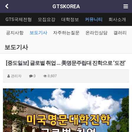
GTSKOREA
GTS국제전형
모집요강
대학정보
커뮤니티
회사소개
공지사항
보도기사
자주하는질문
온라인상담
갤러리
보도기사
[중도일보] 글로벌 취업 … 美명문주립대 진학으로 ‘도전’
관리자
0
8,607