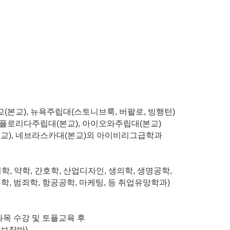
교
(
본교
),
뉴욕주립대
(
스토니브룩
,
버팔로
,
빙행턴
)
플로리다주립대
(
본교
),
아이오와주립대
(
본교
)
본교
),
네브라스카대
(
본교
)
외 아이비리그급학과
치학
,
약학
,
간호학
,
산업디자인
,
생의학
,
생명공학
,
축학
,
범죄학
,
항공공학
,
마케팅
,
등 취업유망학과
)
과목 수강 및 토플교육 후
학보장반
).