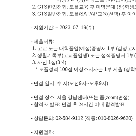
2. GTS편입전형: 토플교육 후
미명문대
(
장
)
학생
3. GTS일반전형: 토플/SAT/AP교육(선택) 후
-
지원기간
: ~ 2023. 07. 19(
수
)
-
제출서류
:
1.
고교 또는 대학졸업
(
예정
)
증명서
1
부
(
검정고시
2.
생활기록부
(
고교졸업생
)
또는 성적증명서
1
부
(
3.
사진
1
장
(3*4)
*
토플성적
100
점 이상소지자는
1
부 제출
(
장학
-
면접 일시
:
수 시
(
오전
9
시
~
오후
9
시
)
-
면접 장소
:
서울 강남센터(또는 줌(zoom)면접)
-
합격자 발표
:
면접 후 24시간 이내 합격발표
-
상담문의
: 02-584-9112
​
(
직통
: 010-8026-9620)
-
지원절차
: