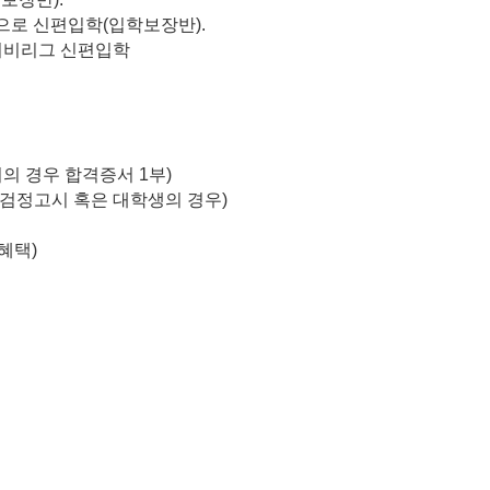
으로 신편입학
(
입학보장반
).
 아이비리그 신편입학
의 경우 합격증서
1
부
)
검정고시 혹은 대학생의 경우
)
혜택
)