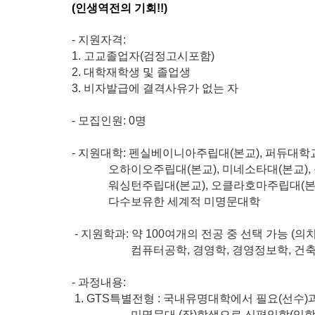
(인생역전의 기회!!)
-
지원자격
:
1.
고교졸업자
(
검정고시포함
)
2.
대학재학생 및 졸업생
3.
비자발급에 결격사유가 없는 자
-
모집인원
: 0
명
-
지원대학
:
펜실베이니아주립대
(
본교
),
퍼듀대학
오하이오주립대
(
본교
),
미네소타대
(
본교
),
워싱턴주립대
(
본교
),
오클라호마주립대
(
다수보유한 세계적 미명문대학
-
지원학과
:
약
100
여개의 전공 중 선택 가능
(
의
컴퓨터공학
,
경영학
,
경영정보학
,
건
-
과정내용
:
1. GTS특별
전형
:
국내유명대학에서 필요
(
선수
)
미명문대
(
장
)
학생으로 신편입학
(
입