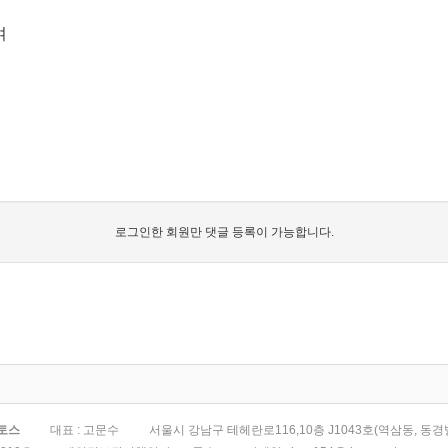
여
로그인한 회원만 댓글 등록이 가능합니다.
멘토스
대표 : 고문수
서울시 강남구 테헤란로116,10층 J1043호(역삼동, 동경