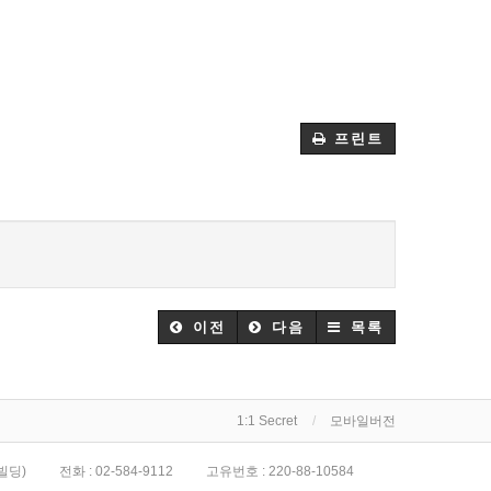
프린트
이전
다음
목록
1:1 Secret
모바일버전
빌딩)
전화 :
02-584-9112
고유번호 :
220-88-10584