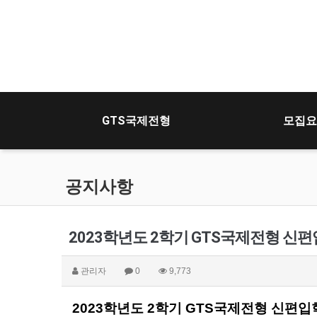
GTS국제전형
모집요
공지사항
2023학년도 2학기 GTS국제전형 신
관리자
0
9,773
2023
학년도
2
학기
GTS국제
전형 신편입