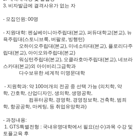
3.
비자발급에 결격사유가 없는 자
-
모집인원
: 00
명
-
지원대학
:
펜실베이니아주립대
(
본교
),
퍼듀대학교
(
본교
),
뉴
욕주립대
(
스토니브룩
,
버팔로
,
빙행턴
)
오하이오주립대
(
본교
),
미네소타대
(
본교
),
플로리다주
립대
(
본교
),
아이오와주립대
(
본교
)
워싱턴주립대
(
본교
),
오클라호마주립대
(
본교
),
네브라
스카대
(
본교
)
외 아이비리그급학과
다수보유한 세계적 미명문대학
-
지원학과
:
약
100
여개의 전공 중 선택 가능
(
의치학
,
약
학
,
간호학
,
산업디자인
,
생의학
,
생명공학
,
컴퓨터공학
,
경영학
,
경영정보학
,
건축학
,
범죄
학
,
항공공학
,
마케팅
,
등 취업유망학과
)
-
과정내용
:
1. GTS특별
전형
:
국내유명대학에서 필요
(
선수
)
과목 수강 및
토플교육 후