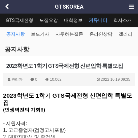
GTSKOREA
GTS국제전형
모집요강
대학정보
커뮤니티
회사소개
공지사항
보도기사
자주하는질문
온라인상담
갤러리
공지사항
2023학년도 1학기 GTS국제전형 신편입학 특별모집
관리자
0
10,062
2022.10.19 09:35
2023
학년도
1
학기
GTS국제
전형 신편입학 특별모
집
(인생역전의 기회!!)
-
지원자격
:
1.
고교졸업자
(
검정고시포함
)
2.
대학재학생 및 졸업생