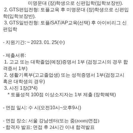
미명문대
(
장
)
학생으로 신편입학
(
입학보장반
).
2. GTS편입전형: 토플교육 후
미명문대
(
장
)
학생으로 신편입
학
(
입학보장반
).
3. GTS일반전형: 토플/SAT/AP교육(선택) 후 아이비리그 신
편입학
-
지원기간
: ~ 2023. 01. 25(
수
)
-
제출서류
:
1.
고교 또는 대학졸업
(
예정
)
증명서
1
부
(
검정고시의 경우 합
격증서
1
부
)
2.
생활기록부
(
고교졸업생
)
또는 성적증명서
1
부
(
검정고시
혹은 대학생의 경우
)
3.
사진
1
장
(3*4)
*
토플성적
100
점 이상소지자는
1
부 제출
(
장학혜택
)
-
면접 일시
:
수 시
(
오전
10
시
~
오후
9
시
)
-
면접 장소
:
서울 강남센터(또는 줌(zoom)면접)
-
합격자 발표
:
면접 후 24시간 이내 합격발표