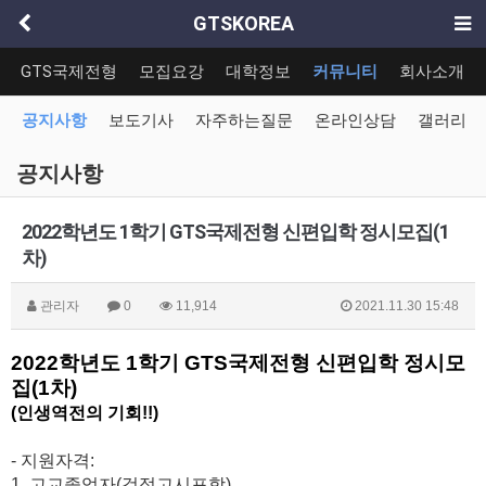
GTSKOREA
GTS국제전형
모집요강
대학정보
커뮤니티
회사소개
공지사항
보도기사
자주하는질문
온라인상담
갤러리
공지사항
2022학년도 1학기 GTS국제전형 신편입학 정시모집(1
차)
관리자
0
11,914
2021.11.30 15:48
2022
학년도
1
학기
GTS
국제전형 신편입학 정시모
집
(1
차
)
(인생역전의 기회!!)
-
지원자격
:
1.
고교졸업자
(
검정고시포함
)