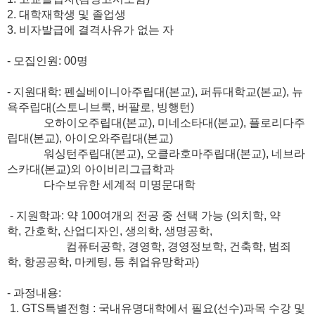
2.
대학재학생 및 졸업생
3.
비자발급에 결격사유가 없는 자
-
모집인원
: 00
명
-
지원대학
:
펜실베이니아주립대
(
본교
),
퍼듀대학교
(
본교
),
뉴
욕주립대
(
스토니브룩
,
버팔로
,
빙행턴
)
오하이오주립대
(
본교
),
미네소타대
(
본교
),
플로리다주
립대
(
본교
),
아이오와주립대
(
본교
)
워싱턴주립대
(
본교
),
오클라호마주립대
(
본교
),
네브라
스카대
(
본교
)
외 아이비리그급학과
다수보유한 세계적 미명문대학
-
지원학과
:
약
100
여개의 전공 중 선택 가능
(
의치학
,
약
학
,
간호학
,
산업디자인
,
생의학
,
생명공학
,
컴퓨터공학
,
경영학
,
경영정보학
,
건축학
,
범죄
학
,
항공공학
,
마케팅
,
등 취업유망학과
)
-
과정내용
:
1. GTS특별
전형
:
국내유명대학에서 필요
(
선수
)
과목 수강 및