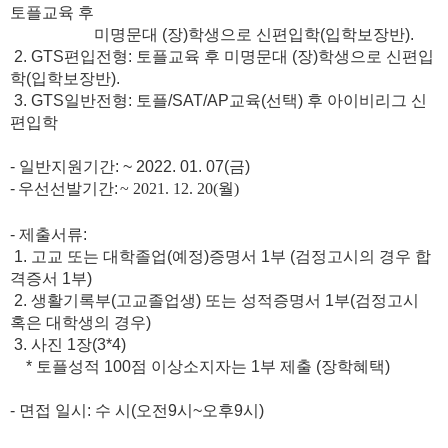
토플교육 후
미명문대
(
장
)
학생으로 신편입학
(
입학보장반
).
2. GTS편입전형: 토플교육 후
미명문대
(
장
)
학생으로 신편입
학
(
입학보장반
).
3. GTS일반전형: 토플/SAT/AP교육(선택) 후 아이비리그 신
편입학
- 일반
지원기간
: ~ 2022. 01. 07(
금
)
-
우선선발
기간
:
~ 2021. 12. 20(월)
-
제출서류
:
1.
고교 또는 대학졸업
(
예정
)
증명서
1
부
(
검정고시의 경우 합
격증서
1
부
)
2.
생활기록부
(
고교졸업생
)
또는 성적증명서
1
부
(
검정고시
혹은 대학생의 경우
)
3.
사진
1
장
(3*4)
*
토플성적
100
점 이상소지자는
1
부 제출
(
장학혜택
)
-
면접 일시
:
수 시
(
오전
9
시
~
오후
9
시
)