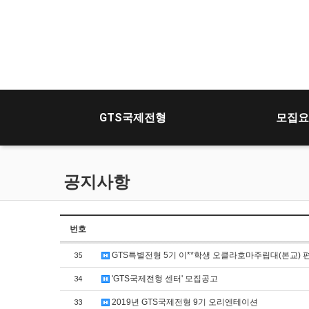
GTS국제전형
모집요
공지사항
번호
GTS특별전형 5기 이**학생 오클라호마주립대(본교) 
35
'GTS국제전형 센터' 모집공고
34
2019년 GTS국제전형 9기 오리엔테이션
33