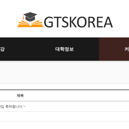
강
대학정보
커
제목
편입 축하합니다 ~