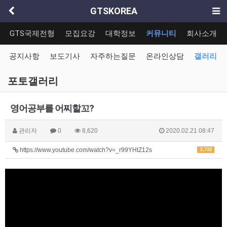
GTSKOREA
GTS국제전형
모집요강
대학정보
커뮤니티
회사소개
공지사항
보도기사
자주하는질문
온라인상담
갤러리
포토갤러리
영어공부를 어찌할꼬?
관리자
0
8,620
2020.02.21 08:47
https://www.youtube.com/watch?v=_r99YHtZ12s
2,733