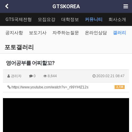
GTSKOREA
GTS국제전형
모집요강
대학정보
커뮤니티
회사소개
공지사항
보도기사
자주하는질문
온라인상담
갤러리
포토갤러리
영어공부를 어찌할꼬?
관리자
0
8,644
2020.02.21 08:47
https://www.youtube.com/watch?v=_r99YHtZ12s
2,738