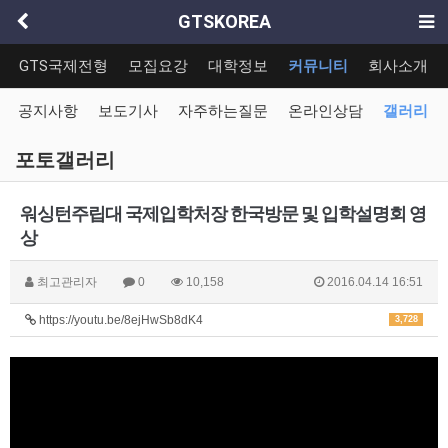
GTSKOREA
GTS국제전형
모집요강
대학정보
커뮤니티
회사소개
공지사항
보도기사
자주하는질문
온라인상담
갤러리
포토갤러리
워싱턴주립대 국제입학처장 한국방문 및 입학설명회 영
상
최고관리자
0
10,158
2016.04.14 16:51
https://youtu.be/8ejHwSb8dK4
3,728