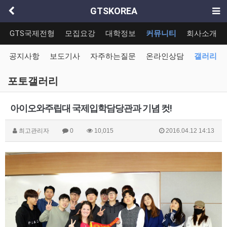
GTSKOREA
GTS국제전형
모집요강
대학정보
커뮤니티
회사소개
공지사항
보도기사
자주하는질문
온라인상담
갤러리
포토갤러리
아이오와주립대 국제입학담당관과 기념 컷!
최고관리자
0
10,015
2016.04.12 14:13