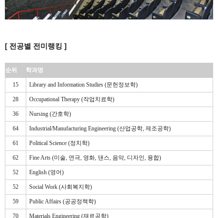
[ 전공별 전미랭킹 ]
순위
학과명
15
Library and Information Studies (문헌정보학)
28
Occupational Therapy (작업치료학)
36
Nursing (간호학)
64
Industrial/Manufacturing Engineering (산업공학, 제조공학)
61
Political Science (정치학)
62
Fine Arts (미술, 연극, 영화, 댄스, 음악, 디자인, 융합)
52
English (영어)
52
Social Work (사회복지학)
59
Public Affairs (공공정책학)
70
Materials Engineering (재료공학)