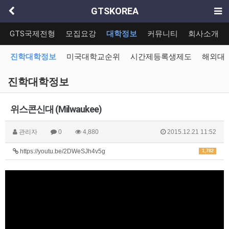
GTSKOREA
GTS국제전형
모집요강
대학정보
커뮤니티
회사소개
진학대학정보
미국대학교순위
시간제등록생제도
해외대
진학대학정보
위스콘신대 (Milwaukee)
관리자
0
4,880
2015.12.21 11:52
https://youtu.be/2DWeSJh4v5g
1,782