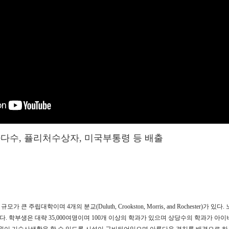
다수, 퓰리처수상자, 미국부통령 등 배출
 큰 주립대학이며 4개의 분교(Duluth, Crookston, Morris, and Rocheste
해 있다. 학부생은 대략 35,000여명이며 100개 이상의 학과가 있으며 상당수의 학과