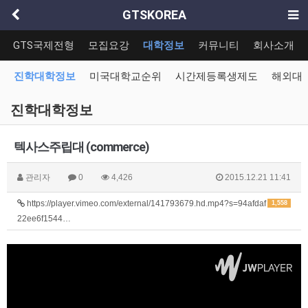
GTSKOREA
GTS국제전형
모집요강
대학정보
커뮤니티
회사소개
진학대학정보
미국대학교순위
시간제등록생제도
해외대
진학대학정보
텍사스주립대 (commerce)
관리자
0
4,426
2015.12.21 11:41
https://player.vimeo.com/external/141793679.hd.mp4?s=94afdaf
1,558
22ee6f1544…